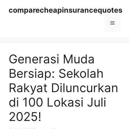
Langsung
comparecheapinsurancequotes
ke
isi
Menu
Generasi Muda
Bersiap: Sekolah
Rakyat Diluncurkan
di 100 Lokasi Juli
2025!