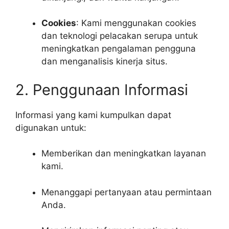
Cookies
: Kami menggunakan cookies
dan teknologi pelacakan serupa untuk
meningkatkan pengalaman pengguna
dan menganalisis kinerja situs.
2. Penggunaan Informasi
Informasi yang kami kumpulkan dapat
digunakan untuk:
Memberikan dan meningkatkan layanan
kami.
Menanggapi pertanyaan atau permintaan
Anda.