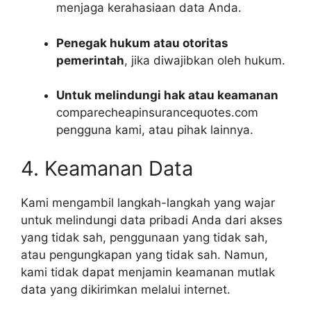
menjaga kerahasiaan data Anda.
Penegak hukum atau otoritas
pemerintah
, jika diwajibkan oleh hukum.
Untuk melindungi hak atau keamanan
comparecheapinsurancequotes.com
pengguna kami, atau pihak lainnya.
4. Keamanan Data
Kami mengambil langkah-langkah yang wajar
untuk melindungi data pribadi Anda dari akses
yang tidak sah, penggunaan yang tidak sah,
atau pengungkapan yang tidak sah. Namun,
kami tidak dapat menjamin keamanan mutlak
data yang dikirimkan melalui internet.