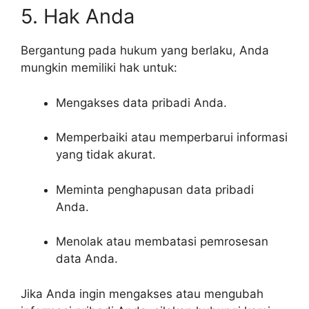
5. Hak Anda
Bergantung pada hukum yang berlaku, Anda
mungkin memiliki hak untuk:
Mengakses data pribadi Anda.
Memperbaiki atau memperbarui informasi
yang tidak akurat.
Meminta penghapusan data pribadi
Anda.
Menolak atau membatasi pemrosesan
data Anda.
Jika Anda ingin mengakses atau mengubah