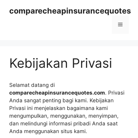
Langsung
comparecheapinsurancequotes
ke
isi
Menu
Kebijakan Privasi
Selamat datang di
comparecheapinsurancequotes.com
. Privasi
Anda sangat penting bagi kami. Kebijakan
Privasi ini menjelaskan bagaimana kami
mengumpulkan, menggunakan, menyimpan,
dan melindungi informasi pribadi Anda saat
Anda menggunakan situs kami.