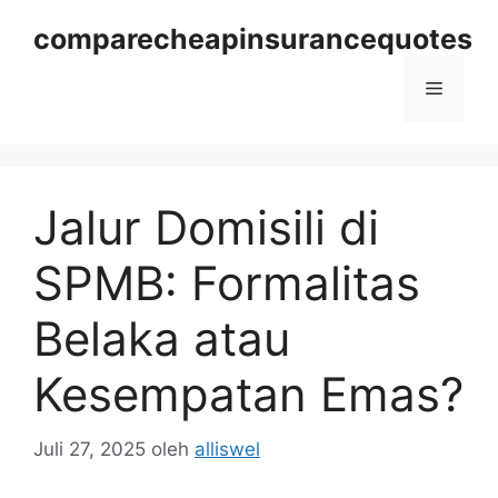
Langsung
comparecheapinsurancequotes
ke
isi
Menu
Jalur Domisili di
SPMB: Formalitas
Belaka atau
Kesempatan Emas?
Juli 27, 2025
oleh
alliswel